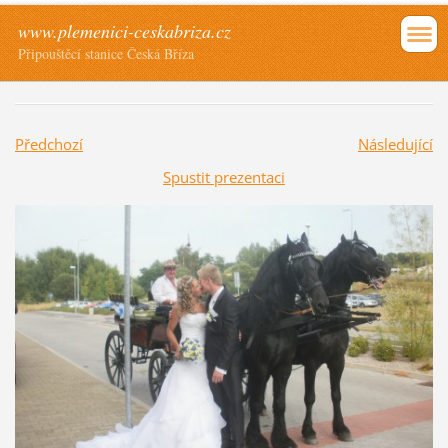
www.plemenici-ceskabriza.cz
Připouštěcí stanice Česká Bříza
Předchozí
Následující
Spustit prezentaci