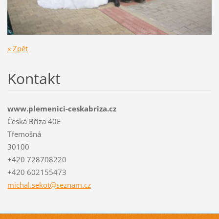
« Zpět
Kontakt
www.plemenici-ceskabriza.cz
Česká Bříza 40E
Třemošná
30100
+420 728708220
+420 602155473
michal.s
ekot@sez
nam.cz