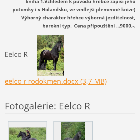
kniha 1.Vzhledem k původu hřebce zapíší jeho
potomky i v Holandsku, ve vedlejší plemenné knize)
Výborný charakter hřebce výborná jezditelnost,
barokní typ. Cena připouštění ...9000,-.
Eelco R
eelco r rodokmen.docx (3,7 MB)
Fotogalerie: Eelco R