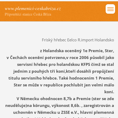
www.plemenici-ceskabriza.cz
Připouštěcí stanice Česká Bříza
Fríský hřebec Eelco R.import Holandsko
z Holandska oceněný 1e Premie, Ster,
v Čechách ocenění potvrzeno,v roce 2006 působil jako
servisní hřebec pro holandskou KFPS čímž se stal
jedním z pouhých tří koní,kteří dosáhli propůjčení
titulu servisního hřebce. Také hodnocením 1 Premie,
Ster se může v republice pochlubit jen velmi málo
koní.
V Německu ohodnocen 8,7b a Premie (ster se zde
neuděluje)na körungu, výkonost 8,6b. , zaregistrován a
uchovněn v Německu u ZSSE e.V., hlavní plemenná