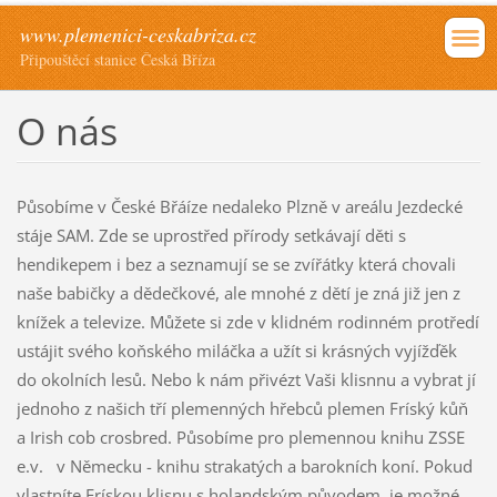
www.plemenici-ceskabriza.cz
Připouštěcí stanice Česká Bříza
O nás
Působíme v České Břáíze nedaleko Plzně v areálu Jezdecké
stáje SAM. Zde se uprostřed přírody setkávají děti s
hendikepem i bez a seznamují se se zvířátky která chovali
naše babičky a dědečkové, ale mnohé z dětí je zná již jen z
knížek a televize. Můžete si zde v klidném rodinném protředí
ustájit svého koňského miláčka a užít si krásných vyjížďěk
do okolních lesů. Nebo k nám přivézt Vaši klisnnu a vybrat jí
jednoho z našich tří plemenných hřebců plemen Fríský kůň
a Irish cob crosbred. Působíme pro plemennou knihu ZSSE
e.v. v Německu - knihu strakatých a barokních koní. Pokud
vlastníte Frískou klisnu s holandským původem, je možné