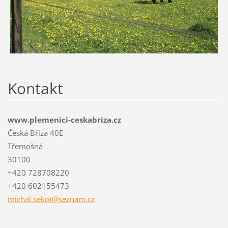
Kontakt
www.plemenici-ceskabriza.cz
Česká Bříza 40E
Třemošná
30100
+420 728708220
+420 602155473
michal.s
ekot@sez
nam.cz