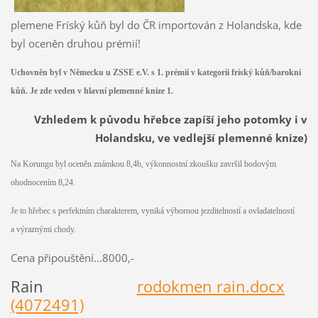
plemene Fríský kůň byl do ČR importován z Holandska, kde
byl oceněn druhou prémií!
Uchovněn byl v Německu u ZSSE e.V. s 1. prémií v kategorii fríský kůň/barokní
kůň. Je zde veden v hlavní plemenné knize 1.
Vzhledem k původu hřebce zapíší jeho potomky i v
Holandsku, ve vedlejší plemenné knize)
Na Korungu byl oceněn známkou 8,4b, výkonnostní zkoušku završil bodovým
ohodnocením 8,24.
Je to hřebec s perfektním charakterem, vyniká výbornou jezditelností a ovladatelností
a výraznými chody.
Cena připouštění...8000,-
Rain
rodokmen rain.docx
(4072491)