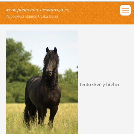
www.plemenici-ceskabriza.cz
Připouštěcí stanice Česká Bříza
Tento skvělý hřebec