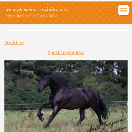
www.plemenici-ceskabriza.cz
Připouštěcí stanice Česká Bříza
Předchozí
Spustit prezentaci