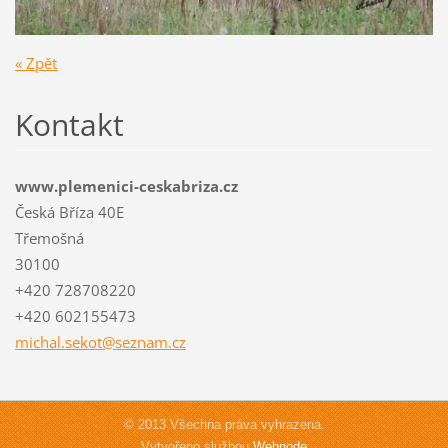
« Zpět
Kontakt
www.plemenici-ceskabriza.cz
Česká Bříza 40E
Třemošná
30100
+420 728708220
+420 602155473
michal.s
ekot@sez
nam.cz
© 2013 Všechna práva vyhrazena.
Vytvořeno službou
Webnode