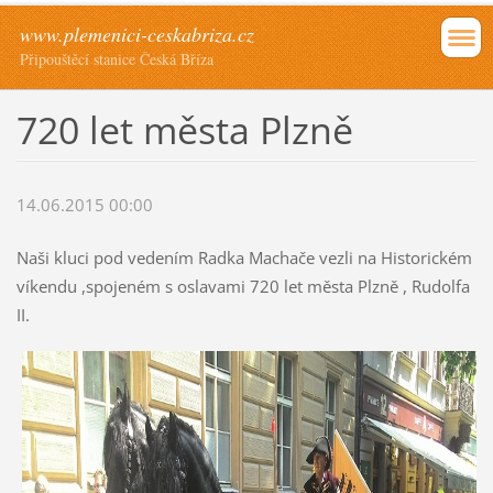
www.plemenici-ceskabriza.cz
Připouštěcí stanice Česká Bříza
720 let města Plzně
14.06.2015 00:00
Naši kluci pod vedením Radka Machače vezli na Historickém
víkendu ,spojeném s oslavami 720 let města Plzně , Rudolfa
II.