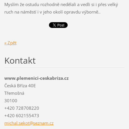
Myslím že ostudu rozhodně nedělali a vedli si i přes velký
ruch na náměstí i v jeho okolí opravdu výborně..
« Zpět
Kontakt
www.plemenici-ceskabriza.cz
Česká Bříza 40E
Třemošná
30100
+420 728708220
+420 602155473
michal.s
ekot@sez
nam.cz