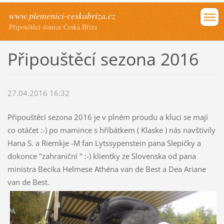
www.plemenici-ceskabriza.cz
Připouštěcí stanice Česká Bříza
Připouštěcí sezona 2016
27.04.2016 16:32
Připouštěcí sezona 2016 je v plném proudu a kluci se mají
co otáčet :-) po mamince s hříbátkem ( Klaske ) nás navštívily
Hana S. a Riemkje -M fan Lytssypenstein pana Slepičky a
dokonce "zahraniční " :-) klientky ze Slovenska od pana
ministra Becíka Helmese Athéna van de Best a Dea Ariane
van de Best.