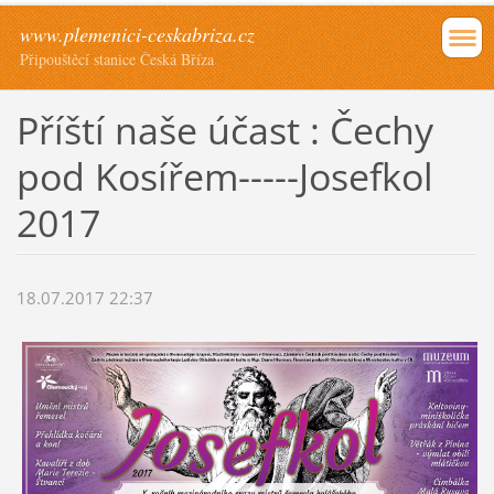
www.plemenici-ceskabriza.cz
Připouštěcí stanice Česká Bříza
Příští naše účast : Čechy
pod Kosířem-----Josefkol
2017
18.07.2017 22:37